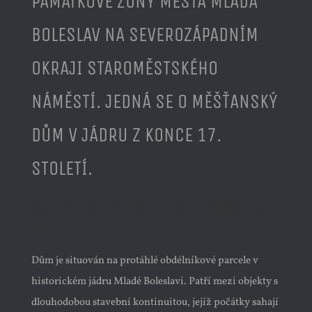
PAMÁTKOVÉ ZÓNY MĚSTA MLADÁ
BOLESLAV NA SEVEROZÁPADNÍM
OKRAJI STAROMĚSTSKÉHO
NÁMĚSTÍ. JEDNÁ SE O
MĚŠŤANSKÝ
DŮM V JÁDRU Z KONCE 17.
STOLETÍ.
Stavební historie domu U Písaře (podrobnější
verze)
Dům je situován na protáhlé obdélníkové parcele v
historickém jádru Mladé Boleslavi. Patří mezi objekty s
dlouhodobou stavební kontinuitou, jejíž počátky sahají