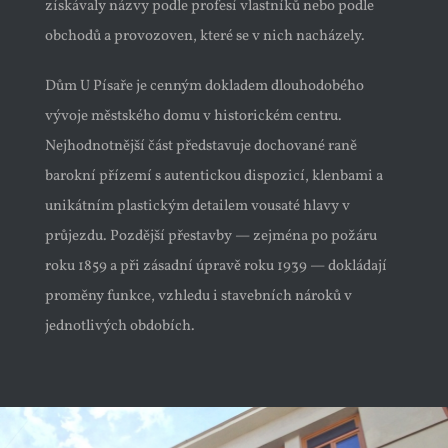
získávaly názvy podle profesí vlastníků nebo podle
obchodů a provozoven, které se v nich nacházely.
Dům U Písaře je cenným dokladem dlouhodobého
vývoje městského domu v historickém centru.
Nejhodnotnější část představuje dochované raně
barokní přízemí s autentickou dispozicí, klenbami a
unikátním plastickým detailem vousaté hlavy v
průjezdu. Pozdější přestavby — zejména po požáru
roku 1859 a při zásadní úpravě roku 1939 — dokládají
proměny funkce, vzhledu i stavebních nároků v
jednotlivých obdobích.