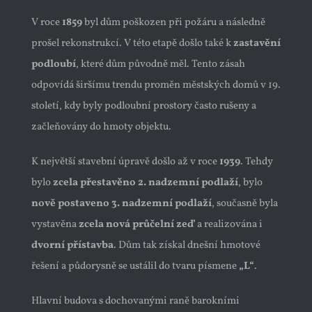
V roce
1859
byl dům poškozen při požáru a následně
prošel rekonstrukcí. V této etapě došlo také k
zastavění
podloubí
, které dům původně měl. Tento zásah
odpovídá širšímu trendu proměn městských domů v 19.
století, kdy byly podloubní prostory často rušeny a
začleňovány do hmoty objektu.
K největší stavební úpravě došlo až v roce
1939
. Tehdy
bylo
zcela přestavěno 2. nadzemní podlaží
, bylo
nově postaveno 3. nadzemní podlaží
, současně byla
vystavěna
zcela nová průčelní zeď
a realizována i
dvorní přístavba
. Dům tak získal dnešní hmotové
řešení a půdorysně se ustálil do tvaru písmene
„L“
.
Hlavní budova s dochovanými raně barokními