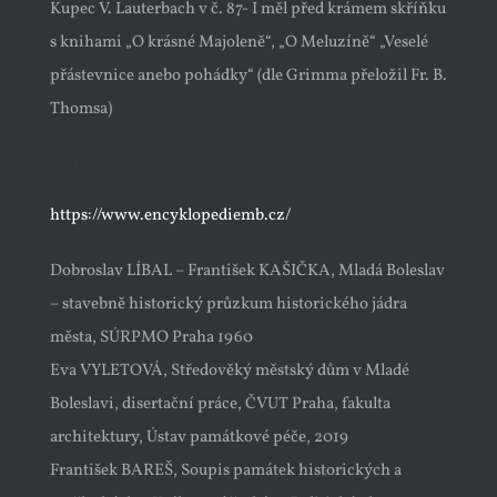
Kupec V. Lauterbach v č. 87- I měl před krámem skříňku
s knihami „O krásné Majoleně“, „O Meluzíně“ „Veselé
přástevnice anebo pohádky“ (dle Grimma přeložil Fr. B.
Thomsa)
Zdroje:
https://www.encyklopediemb.cz/
Dobroslav LÍBAL – František KAŠIČKA, Mladá Boleslav
– stavebně historický průzkum historického jádra
města, SÚRPMO Praha 1960
Eva VYLETOVÁ, Středověký městský dům v Mladé
Boleslavi, disertační práce, ČVUT Praha, fakulta
architektury, Ústav památkové péče, 2019
František BAREŠ, Soupis památek historických a