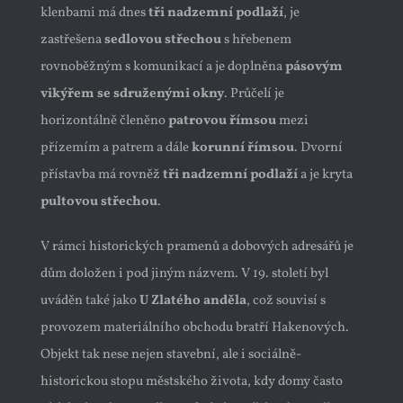
klenbami má dnes
tři nadzemní podlaží
, je
zastřešena
sedlovou střechou
s hřebenem
rovnoběžným s komunikací a je doplněna
pásovým
vikýřem se sdruženými okny
. Průčelí je
horizontálně členěno
patrovou římsou
mezi
přízemím a patrem a dále
korunní římsou
. Dvorní
přístavba má rovněž
tři nadzemní podlaží
a je kryta
pultovou střechou
.
V rámci historických pramenů a dobových adresářů je
dům doložen i pod jiným názvem. V 19. století byl
uváděn také jako
U Zlatého anděla
, což souvisí s
provozem materiálního obchodu bratří Hakenových.
Objekt tak nese nejen stavební, ale i sociálně-
historickou stopu městského života, kdy domy často