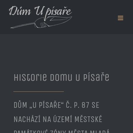
Skip
to
content
Historie Domu U Písaře
DŮM „U PÍSAŘE“ Č. P. 87 SE
NACHÁZÍ NA ÚZEMÍ MĚSTSKÉ