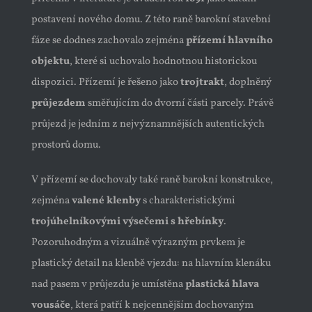
postavení nového domu. Z této raně barokní stavební
fáze se dodnes zachovalo zejména
přízemí hlavního
objektu
, které si uchovalo hodnotnou historickou
dispozici. Přízemí je řešeno jako
trojtrakt
, doplněný
průjezdem
směřujícím do dvorní části parcely. Právě
průjezd je jedním z nejvýznamnějších autentických
prostorů domu.
V přízemí se dochovaly také raně barokní konstrukce,
zejména
valené klenby
s charakteristickými
trojúhelníkovými výsečemi s hřebínky
.
Pozoruhodným a vizuálně výrazným prvkem je
plastický detail na klenbě vjezdu: na hlavním klenáku
nad pasem v průjezdu je umístěna
plastická hlava
vousáče
, která patří k nejcennějším dochovaným