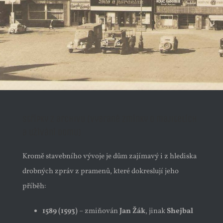
Střípky z archivu (vybrané zmínky o majitelích
a užívání domu)
Kromě stavebního vývoje je dům zajímavý i z hlediska
drobných zpráv z pramenů, které dokreslují jeho
příběh:
1589 (1593)
– zmiňován
Jan Žák
, jinak
Shejbal