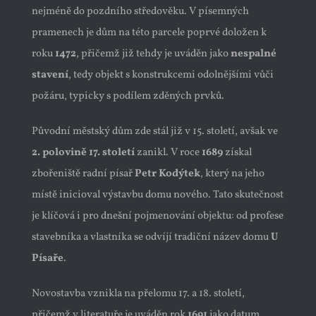
nejméně do pozdního středověku. V písemných
pramenech je dům na této parcele poprvé doložen k
roku
1472
, přičemž již tehdy je uváděn jako
nespalné
stavení
, tedy objekt s konstrukcemi odolnějšími vůči
požáru, typicky s podílem zděných prvků.
Původní městský dům zde stál již v 15. století, avšak ve
2. polovině 17. století
zanikl. V roce
1689
získal
zbořeniště radní písař
Petr Kodýtek
, který na jeho
místě inicioval výstavbu domu nového. Tato skutečnost
je klíčová i pro dnešní pojmenování objektu: od profese
stavebníka a vlastníka se odvíjí tradiční název domu
U
Písaře
.
Novostavba vznikla na přelomu 17. a 18. století,
přičemž v literatuře je uváděn rok
1691
jako datum