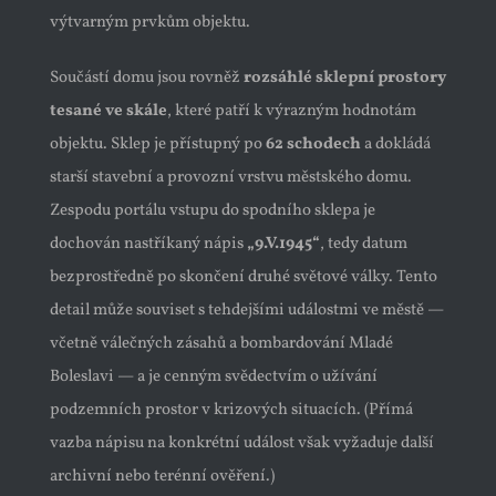
výtvarným prvkům objektu.
Součástí domu jsou rovněž
rozsáhlé sklepní prostory
tesané ve skále
, které patří k výrazným hodnotám
objektu. Sklep je přístupný po
62 schodech
a dokládá
starší stavební a provozní vrstvu městského domu.
Zespodu portálu vstupu do spodního sklepa je
dochován nastříkaný nápis
„9.V.1945“
, tedy datum
bezprostředně po skončení druhé světové války. Tento
detail může souviset s tehdejšími událostmi ve městě —
včetně válečných zásahů a bombardování Mladé
Boleslavi — a je cenným svědectvím o užívání
podzemních prostor v krizových situacích. (Přímá
vazba nápisu na konkrétní událost však vyžaduje další
archivní nebo terénní ověření.)